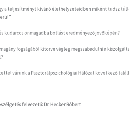
gy a teljesítményt kívánó élethelyzeteidben miként tudsz túll
erül”
és kudarcos önmagadba botlást eredményező jövőképén?
 magány fogságából kitörve végleg megszabadulni a kiszolgált
l?
ettel várunk a Pasztorálpszichológiai Hálózat következő talál
eszélgetés felvezető: Dr. Hecker Róbert