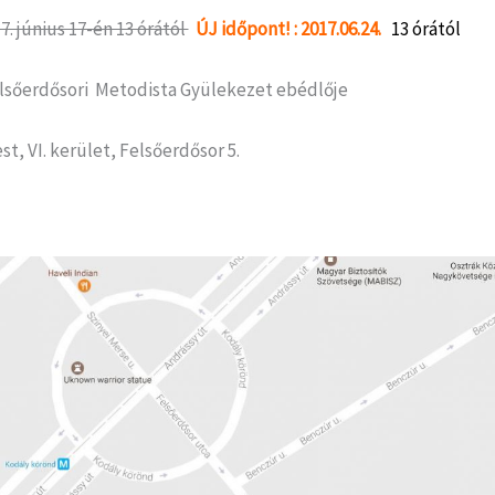
7. június 17-én 13 órától
ÚJ időpont! : 2017.06.24.
13 órától
elsőerdősori Metodista Gyülekezet ebédlője
st, VI. kerület, Felsőerdősor 5.