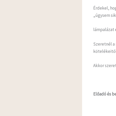
Érdekel, ho
„úgysem sik
lámpalázat 
Szeretnél a
kötelékeitő
Akkor szeret
Előadó és b