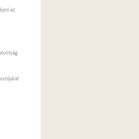
épni az
atottság
kozójára!