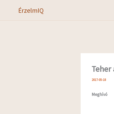
Skip
ÉrzelmIQ
to
content
Teher 
2017-05-18
Meghívó