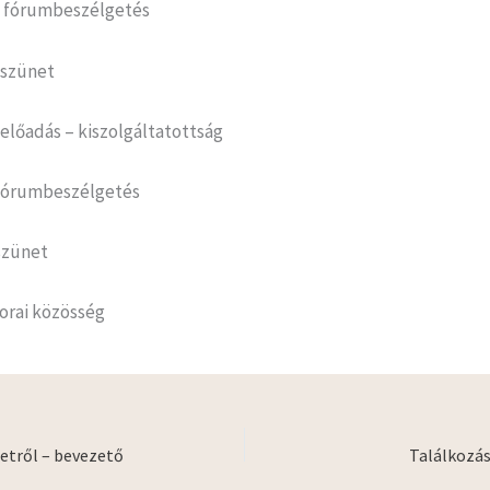
45 fórumbeszélgetés
0 szünet
5 előadás – kiszolgáltatottság
5 fórumbeszélgetés
 szünet
orai közösség
etről – bevezető
Találkozá