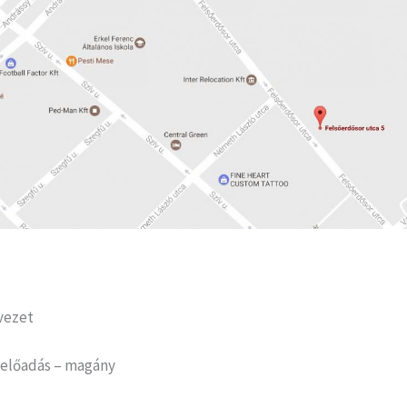
vezet
5 előadás – magány