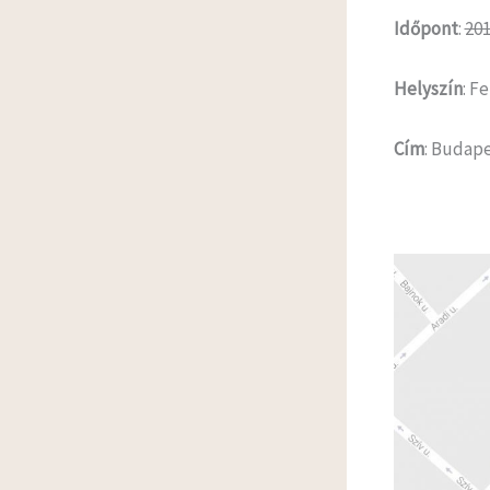
Időpont
:
201
Helyszín
: F
Cím
: Budape