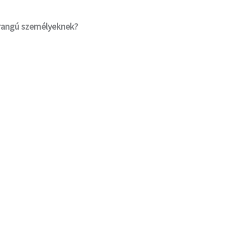
nrangú személyeknek?
n
n
n
n