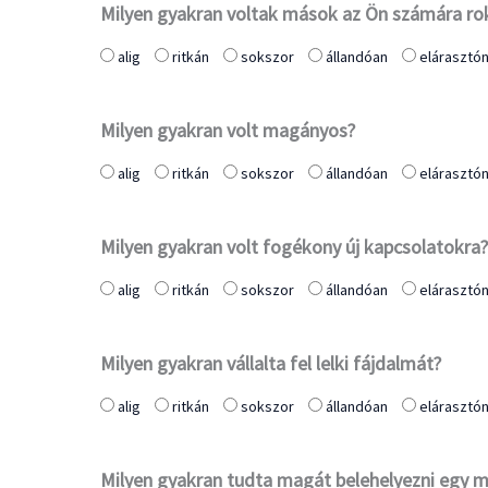
Milyen gyakran voltak mások az Ön számára r
alig
ritkán
sokszor
állandóan
elárasztó
Milyen gyakran volt magányos?
alig
ritkán
sokszor
állandóan
elárasztó
Milyen gyakran volt fogékony új kapcsolatokra?
alig
ritkán
sokszor
állandóan
elárasztó
Milyen gyakran vállalta fel lelki fájdalmát?
alig
ritkán
sokszor
állandóan
elárasztó
Milyen gyakran tudta magát belehelyezni egy m