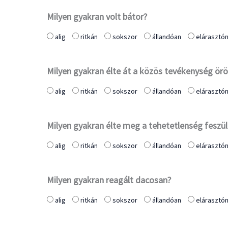
Milyen gyakran volt bátor?
alig
ritkán
sokszor
állandóan
elárasztó
Milyen gyakran élte át a közös tevékenység ör
alig
ritkán
sokszor
állandóan
elárasztó
Milyen gyakran élte meg a tehetetlenség feszü
alig
ritkán
sokszor
állandóan
elárasztó
Milyen gyakran reagált dacosan?
alig
ritkán
sokszor
állandóan
elárasztó