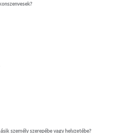
okonszenvesek?
n
n
n
n
ásik személy szerepébe vagy helyzetébe?