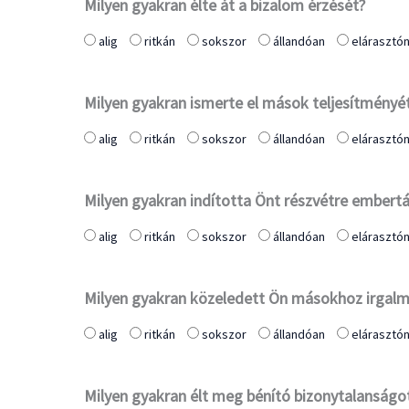
Milyen gyakran élte át a bizalom érzését?
alig
ritkán
sokszor
állandóan
elárasztó
Milyen gyakran ismerte el mások teljesítményé
alig
ritkán
sokszor
állandóan
elárasztó
Milyen gyakran indította Önt részvétre embert
alig
ritkán
sokszor
állandóan
elárasztó
Milyen gyakran közeledett Ön másokhoz irgalma
alig
ritkán
sokszor
állandóan
elárasztó
Milyen gyakran élt meg bénító bizonytalanságo