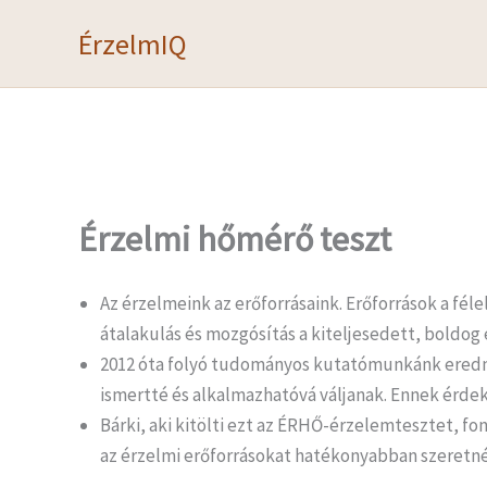
Skip
ÉrzelmIQ
to
content
Érzelmi hőmérő teszt
Az érzelmeink az erőforrásaink. Erőforrások a fél
átalakulás és mozgósítás a kiteljesedett, boldog 
2012 óta folyó tudományos kutatómunkánk eredmé
ismertté és alkalmazhatóvá váljanak. Ennek érd
Bárki, aki kitölti ezt az ÉRHŐ-érzelemtesztet, fo
az érzelmi erőforrásokat hatékonyabban szeretné 