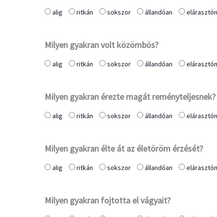
alig
ritkán
sokszor
állandóan
elárasztó
Milyen gyakran volt közömbös?
alig
ritkán
sokszor
állandóan
elárasztó
Milyen gyakran érezte magát reményteljesnek?
alig
ritkán
sokszor
állandóan
elárasztó
Milyen gyakran élte át az életöröm érzését?
alig
ritkán
sokszor
állandóan
elárasztó
Milyen gyakran fojtotta el vágyait?