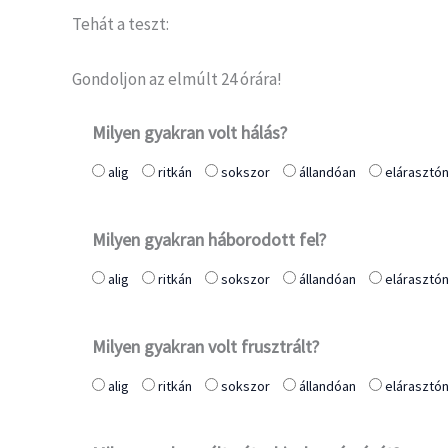
Tehát a teszt:
Gondoljon az elmúlt 24 órára!
Milyen gyakran volt hálás?
alig
ritkán
sokszor
állandóan
elárasztó
Milyen gyakran háborodott fel?
alig
ritkán
sokszor
állandóan
elárasztó
Milyen gyakran volt frusztrált?
alig
ritkán
sokszor
állandóan
elárasztó