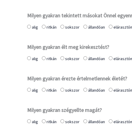
Milyen gyakran tekintett másokat Önnel egye
alig
ritkán
sokszor
állandóan
elárasztó
Milyen gyakran élt meg kirekesztést?
alig
ritkán
sokszor
állandóan
elárasztó
Milyen gyakran érezte értelmetlennek életét?
alig
ritkán
sokszor
állandóan
elárasztó
Milyen gyakran szégyellte magát?
alig
ritkán
sokszor
állandóan
elárasztó