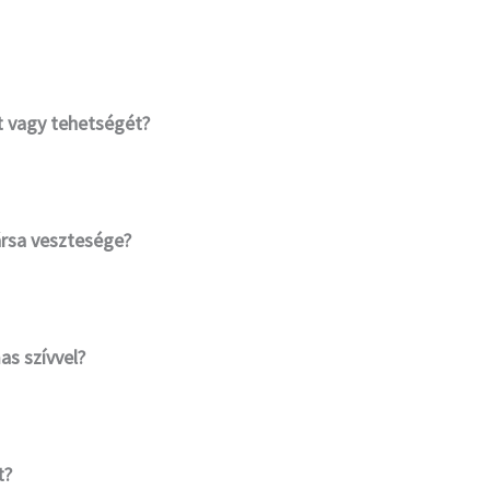
n
t vagy tehetségét?
n
ársa vesztesége?
n
s szívvel?
n
t?