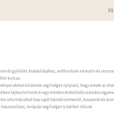
EQ
elem és gyűlölet átalakításához, erőforrások a kreatív és rezon
élet kulcsa.
nyei abban kívánnak segítséget nyújtani, hogy ennek az átal
ekében fejlesztettünk ki egy minden érdeklődő számára ingye
ntos információkat kap saját bázisérzelmeiről, kooperációs komp
hasznosítani, terápiás segítséget is kérhet tőlünk.