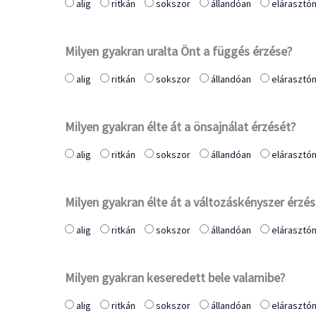
alig
ritkán
sokszor
állandóan
elárasztó
Milyen gyakran uralta Önt a függés érzése?
alig
ritkán
sokszor
állandóan
elárasztó
Milyen gyakran élte át a önsajnálat érzését?
alig
ritkán
sokszor
állandóan
elárasztó
Milyen gyakran élte át a változáskényszer érzés
alig
ritkán
sokszor
állandóan
elárasztó
Milyen gyakran keseredett bele valamibe?
alig
ritkán
sokszor
állandóan
elárasztó