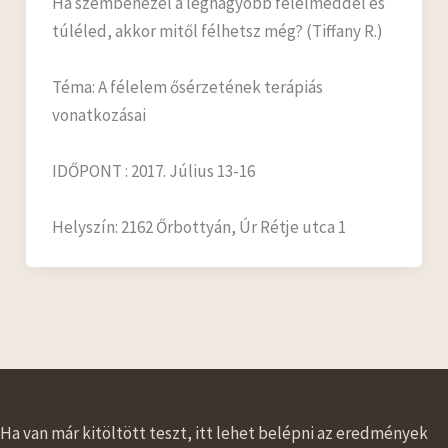
Ha szembenézel a legnagyobb félelmeddel és
túléled, akkor mitől félhetsz még? (Tiffany R.)
Téma: A félelem ősérzetének terápiás
vonatkozásai
IDŐPONT : 2017. Július 13-16
Helyszín: 2162 Őrbottyán, Úr Rétje utca 1
Ha van már kitöltött teszt, itt lehet belépni az eredmények