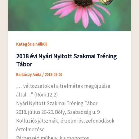
Kategória nélküli
2018 évi Nyári Nyitott Szakmai Tréning
Tábor
Barkóczy Anita
/
2018-01-26
„…változzatok el a ti elmétek megújulása
által…” (Róm 12,2)
Nyári Nyitott Szakmai Tréning Tábor
2018. július 26-29. Bóly, Szabadság u. 9.
Kollúziós játszmák, érzelmi összefonódások
értelmezése.
Párbeszéd műhely, kis csoportos