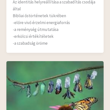
Az identitás helyreállítása a szabadítás csodája
által
Bibliai őstörténetek tükrében
-előre vivő érzelmi energiaforrás
-a reménység útmutatása
-erkölcsi értékítéletek
-a szabadság öröme