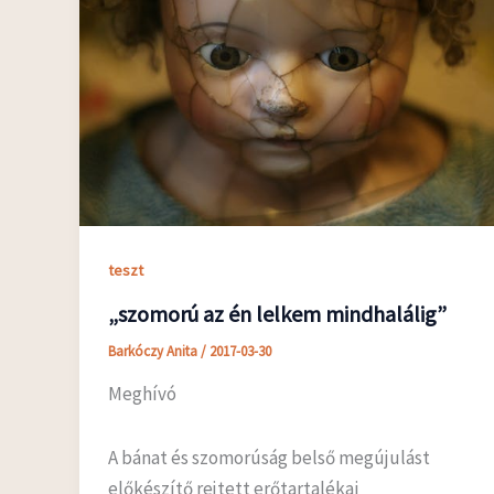
teszt
„szomorú az én lelkem mindhalálig”
Barkóczy Anita
/
2017-03-30
Meghívó
A bánat és szomorúság belső megújulást
előkészítő rejtett erőtartalékai