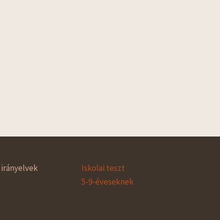
irányelvek
Iskolai teszt
5-9-éveseknek