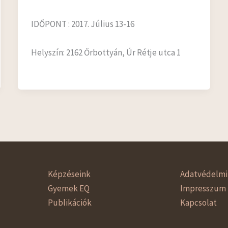
IDŐPONT : 2017. Július 13-16
Helyszín: 2162 Őrbottyán, Úr Rétje utca 1
Képzéseink
Adatvédelmi 
Gyemek EQ
Impresszum
Publikációk
Kapcsolat