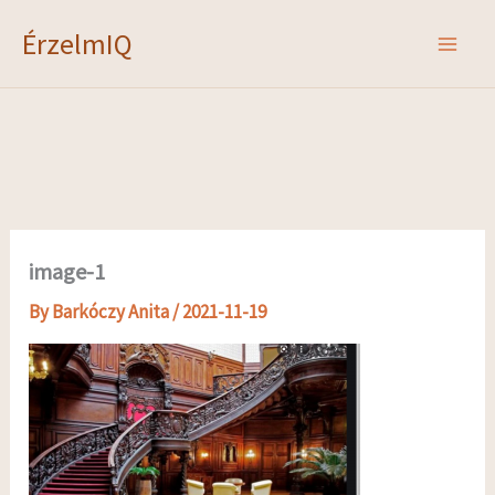
Skip
ÉrzelmIQ
to
content
image-1
By
Barkóczy Anita
/
2021-11-19