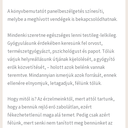
A könyvbemutatót panelbeszélgetés színesíti,
melybe a meghívott vendégek is bekapcsolódhatnak.
Mindenki szeretne egészséges lenni testileg-lelkileg.
Gyógyulásunk érdekében keresünk fel orvost,
természetgyógyászt, pszichológust és papot. Tőlük
várjuk helyreállásunk útjának kijelölését, a gyógyító
erők közvetítését, – holott azok belénk vannak
teremtve. Mindannyian ismerjük azok forrását, ennek
ellenére elnyomjuk, letagadjuk, félünk tőlük.
Hogy mitől is? Az érzelmeinktől, mert attól tartunk,
hogy a bennük rejlő erő zabolátlan, ezért
fékezhetetlenül maga alá temet. Pedig csak azért
félünk, mert senki nem tanított meg bennünket az