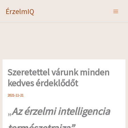
Skip
ÉrzelmIQ
to
content
Szeretettel várunk minden
kedves érdeklődőt
2021-11-21
„
Az érzelmi intelligencia