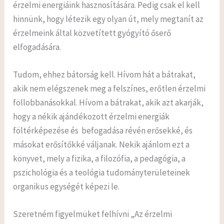
érzelmi energiáink hasznosítására. Pedig csak el kell
hinnünk, hogy létezik egy olyan út, mely megtanít az
érzelmeink által közvetített gyógyító őserő
elfogadására.
Tudom, ehhez bátorság kell. Hívom hát a bátrakat,
akik nem elégszenek meg a felszínes, erőtlen érzelmi
föllobbanásokkal. Hívom a bátrakat, akik azt akarják,
hogy a nékik ajándékozott érzelmi energiák
föltérképezése és befogadása révén erősekké, és
másokat erősítőkké váljanak. Nekik ajánlom ezt a
könyvet, mely a fizika, a filozófia, a pedagógia, a
pszichológia és a teológia tudományterületeinek
organikus egységét képezi le.
Szeretném figyelmüket felhívni „Az érzelmi