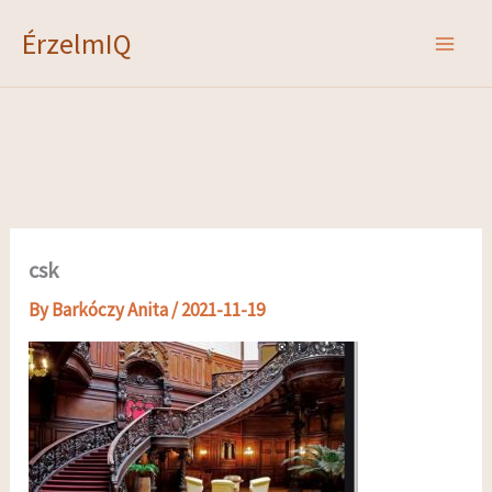
Skip
ÉrzelmIQ
to
content
csk
By
Barkóczy Anita
/
2021-11-19