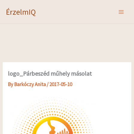
Skip
ÉrzelmIQ
to
content
logo_Párbeszéd műhely másolat
By
Barkóczy Anita
/
2017-05-10