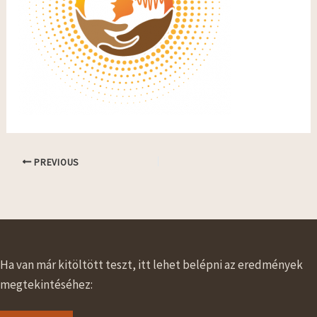
PREVIOUS
Ha van már kitöltött teszt, itt lehet belépni az eredmények
megtekintéséhez: