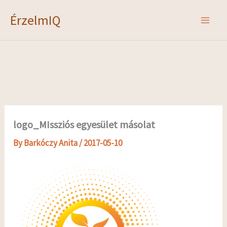
Skip
ÉrzelmIQ
to
content
logo_MIssziós egyesület másolat
By
Barkóczy Anita
/
2017-05-10