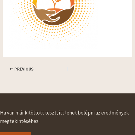
PREVIOUS
Ha van már kitöltött teszt, itt lehet belépni az eredmények
megtekintéséhez: