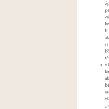
ép
pe
vé
ko
Kr
ak
sz
kö
ró
A 
ki
ak
be
ar
él
„j