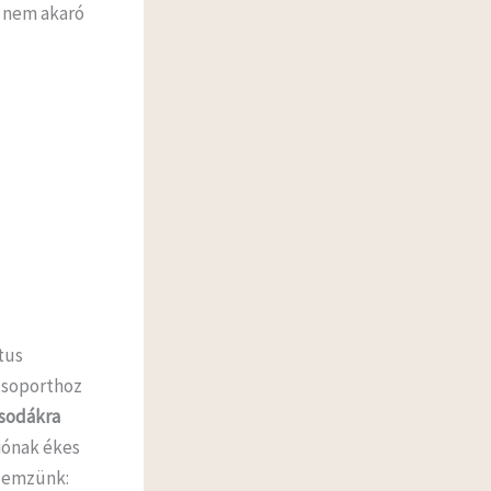
i nem akaró
tus
csoporthoz
csodákra
iónak ékes
elemzünk: