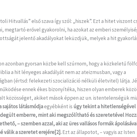
oli Hitvallás” első szava így szól: „hiszek”. Ezt a hitet viszont 
i, megtartó erővel gyakorolni, ha azokat az emberi személyisé
ttságát jelentő akadályokat leküzdjük, melyek a hit gyakorlá
on azonban gyorsan közbe kell szúrnom, hogy a közkeletű fölf
blia a hit lényeges akadályát nem az ateizmusban, vagy a
ágban (értsd: felekezeti szocializáció nélküli életvitel) látja. J
 működése ennek ékes bizonyítéka, hiszen olyan emberek közöt
alt közösséget, akiket mások éppen az un. istentelenségük mia
ia sajátos látásmódja
egyébként is
úgy tekint a hitetlenségével
hidegült emberre, mint aki megszólítható és szeretetével Hozz
thető, – szemben azzal, aki az üres vallásos formák ápolásáva
 válik a szeretet erejére[2].
Ezt az állapotot, – vagyis az Isten