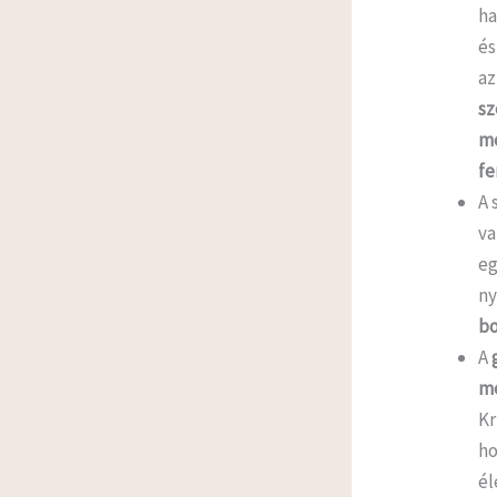
ha
és
az
sz
me
fe
A 
va
e
ny
bo
A
me
Kr
ho
él