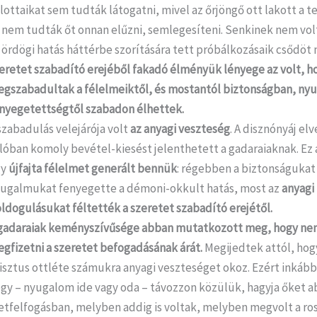
lottaikat sem tudták látogatni, mivel az őrjöngő ott lakott a 
 nem tudták őt onnan elűzni, semlegesíteni. Senkinek nem volt
 ördögi hatás háttérbe szorítására tett próbálkozásaik csődöt
eretet szabadító erejéből fakadó élményük lényege az volt, h
gszabadultak a félelmeiktől, és mostantól biztonságban, ny
nyegetettségtől szabadon élhettek.
szabadulás velejárója volt
az anyagi veszteség
. A disznónyáj el
lóban komoly bevétel-kiesést jelenthetett a gadaraiaknak. Ez 
gy
újfajta félelmet generált bennük
: régebben a biztonságukat
ugalmukat fenyegette a démoni-okkult hatás, most az
anyagi
ldogulásukat féltették a szeretet szabadító erejétől.
gadaraiak keményszívűsége abban mutatkozott meg, hogy ne
gfizetni a szeretet befogadásának árát.
Megijedtek attól, hog
isztus ottléte számukra anyagi veszteséget okoz. Ezért inkább
gy – nyugalom ide vagy oda – távozzon közülük, hagyja őket a
etfelfogásban, melyben addig is voltak, melyben megvolt a ro