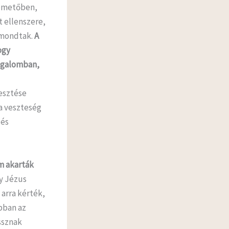
temetőben,
 ellenszere,
 mondtak.
A
ogy
ugalomban,
vesztése
a veszteség
 és
m akarták
y Jézus
 arra kérték,
bban az
ssznak