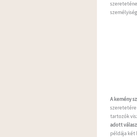
szereteténe
személyisége
A kemény sz
szeretetére
tartozók vis
adott válas
példája két