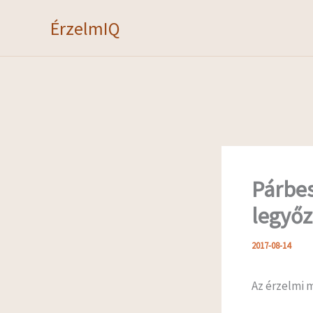
Skip
ÉrzelmIQ
to
content
Párbes
legyő
2017-08-14
Az érzelmi 