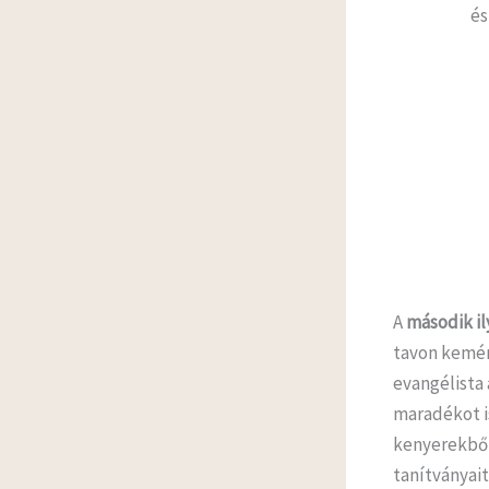
és
A
második il
tavon kemén
evangélista 
maradékot is
kenyerekből 
tanítványait