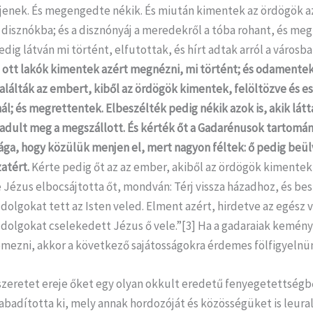
enek. És megengedte nékik. És miután kimentek az ördögök a
isznókba; és a disznónyáj a meredekről a tóba rohant, és megf
dig látván mi történt, elfutottak, és hírt adtak arról a városba
 ott lakók kimentek azért megnézni, mi történt; és odamente
találták az embert, kiből az ördögök kimentek, felöltözve és es
ál; és megrettentek.
Elbeszélték pedig nékik azok is, akik látt
dult meg a megszállott. És kérték őt a Gadarénusok tartomá
ága, hogy közülük menjen el, mert nagyon féltek: ő pedig beül
zatért.
Kérte pedig őt az az ember, akiből az ördögök kimentek,
 Jézus elbocsájtotta őt, mondván: Térj vissza házadhoz, és bes
dolgokat tett az Isten veled. Elment azért, hirdetve az egész 
 dolgokat cselekedett Jézus ő vele.”[3] Ha a gadaraiak kemén
emezni, akkor a következő sajátosságokra érdemes fölfigyelnü
szeretet ereje őket egy olyan okkult eredetű fenyegetettségb
abadította ki, mely annak hordozóját és közösségüket is leural