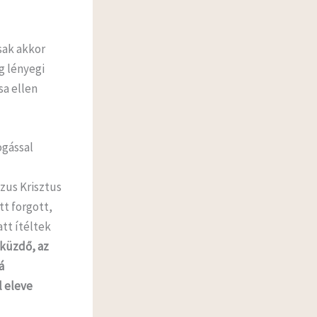
csak akkor
g lényegi
sa ellen
ogással
ézus Krisztus
t forgott,
tt ítéltek
 küzdő, az
á
l eleve