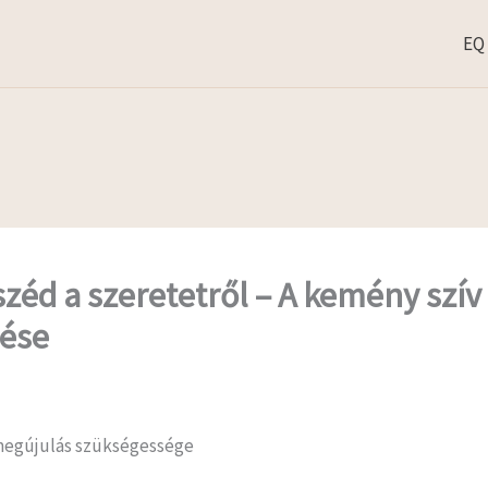
EQ
zéd a szeretetről – A kemény szív
zése
megújulás szükségessége