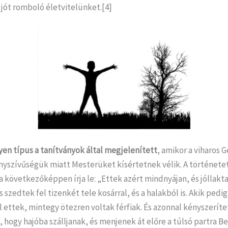
 jót romboló életvitelünket.[4]
yen típus
a tanítványok által megjelenített
, amikor a viharos 
yszívűségük miatt Mesterüket kísértetnek vélik. A története
a következőképpen írja le: „Ettek azért mindnyájan, és jóllakta
 szedtek fel tizenkét tele kosárral, és a halakból is. Akik pedig
ettek, mintegy ötezren voltak férfiak. És azonnal kényszeríte
, hogy hajóba szálljanak, és menjenek át előre a túlsó partra B