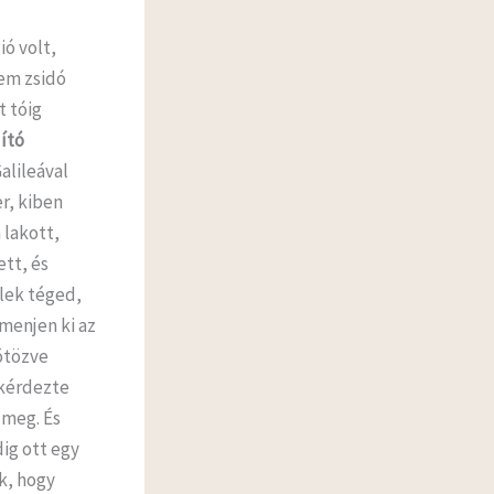
ió volt,
em zsidó
t tóig
ító
alileával
er, kiben
 lakott,
ett, és
rlek téged,
menjen ki az
ötözve
gkérdezte
 meg. És
ig ott egy
k, hogy