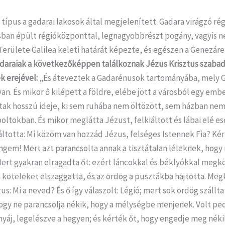
n típus a gadarai lakosok által megjelenített. Gadara virágzó rég
usban épült régióközponttal, legnagyobbrészt pogány, vagyis n
Területe Galilea keleti határát képezte, és egészen a Genezáre
daraiak a következőképpen találkoznak Jézus Krisztus szabad
k erejével:
„És áteveztek a Gadarénusok tartományába, mely G
an. És mikor ő kilépett a földre, elébe jött a városból egy emb
tak hosszú ideje, ki sem ruhába nem öltözött, sem házban nem
oltokban. És mikor meglátta Jézust, felkiáltott és lábai elé es
ltotta: Mi közöm van hozzád Jézus, felséges Istennek Fia? Ké
ngem! Mert azt parancsolta annak a tisztátalan léleknek, hogy 
ert gyakran elragadta őt: ezért láncokkal és béklyókkal megk
a köteleket elszaggatta, és az ördög a pusztákba hajtotta. Me
us: Mi a neved? És ő így válaszolt: Légió; mert sok ördög szállta
ogy ne parancsolja nékik, hogy a mélységbe menjenek. Volt ped
yáj, legelészve a hegyen; és kérték őt, hogy engedje meg néki