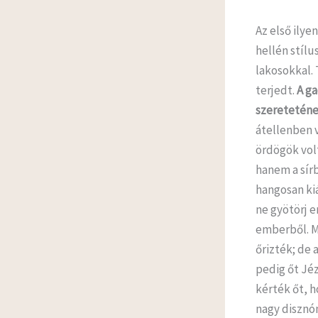
Az első ilye
hellén stíl
lakosokkal. 
terjedt.
A ga
szereteténe
átellenben v
ördögök vol
hanem a sírb
hangosan kiá
ne gyötörj e
emberből. M
őrizték; de 
pedig őt Jéz
kérték őt, h
nagy disznón