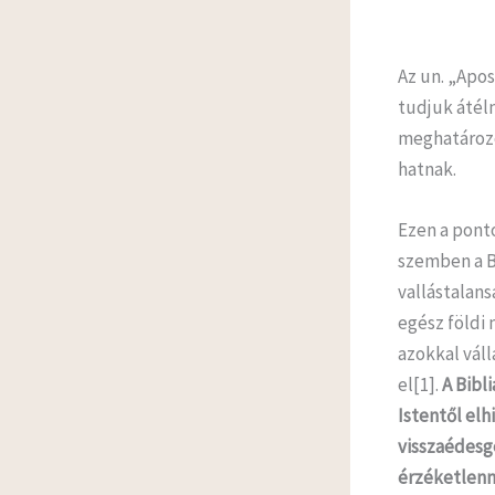
Az un. „Apost
tudjuk átéln
meghatározo
hatnak.
Ezen a pont
szemben a Bi
vallástalans
egész földi
azokkal váll
el[1].
A Bibl
Istentől el
visszaédesge
érzéketlenné