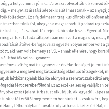
púgy a helye, mint a jónak… A rosszat elviselték-elszenvedték,
dig, – melyet az ásatási leletek is alátámasztanak – az anyagi 
lték fölfedezni. Ez a fájdalmasan tragikus döntés különösen a
ntrasztban tűnik föl, ahogyan a megszabadult gadarai ragaszk
isztushoz, – és szabadító erejének hírnöke lesz… Egyedül. Más 
i megváltozott tudatállapotában nem volt a maga ura, most, K
abadítását átélve-befogadva az egyetlen olyan ember volt a g
zött, aki nem volt kemény szívű, – annak ellenére, hogy korá
la állíthatták volna ugyanezt.
keményszívűség mai is ugyanezt az érzéketlenséget jelenti:
in
egyezünk a meglévő megkötözöttségekkel, sötétségekkel, m
arjuk hétköznapjaink kicsike előnyeit a szeretet szabadító er
fogadásáért cserébe föladni.
Ez az érzéketlenség valójában tel
ánytévesztést jelent: Krisztust elküldjük, Aki egyedül képes a
etünk sötét erőitől megmentsen bennünket, – csak azért, hog
ótékony félhomályban” tovább folytathassuk kétes értékű, m