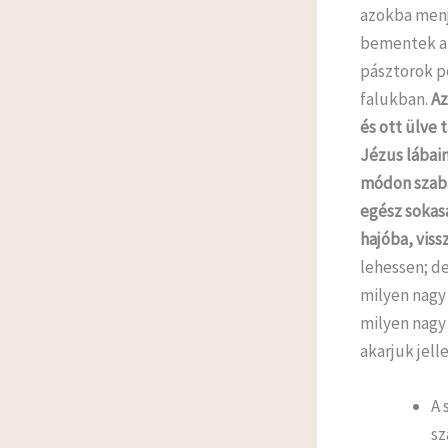
azokba menj
bementek a d
pásztorok pe
falukban.
Az
és ott ülve 
Jézus lábain
módon szaba
egész sokas
hajóba, viss
lehessen; de
milyen nagy 
milyen nagy
akarjuk jell
A 
sz