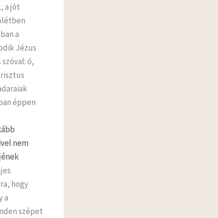
 a jót
jólétben
bban a
odik Jézus
szóval: ő,
risztus
adaraiak
bban éppen
kább
ivel nem
ejének
jes
rra, hogy
y a
inden szépet