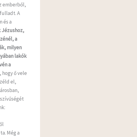
z emberből,
ulladt. A
n és a
k Jézushoz,
zénél, a
ák, milyen
nyában lakók
vén a
 hogy ő vele
zéld el,
városban,
yszívűségét
nk:
ől
ta. Még a