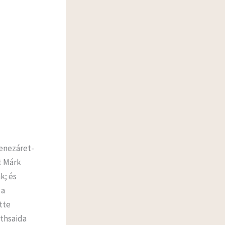
Genezáret-
t Márk
k; és
 a
tte
ethsaida