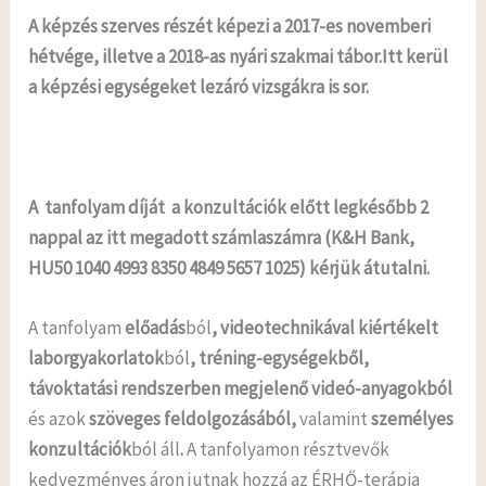
A képzés szerves részét képezi a 2017-es novemberi
hétvége, illetve a 2018-as nyári szakmai tábor.
Itt kerül
a képzési egységeket lezáró vizsgákra is sor.
A tanfolyam díját a konzultációk előtt legkésőbb 2
nappal az itt megadott számlaszámra (K&H Bank,
HU50 1040 4993 8350 4849 5657 1025) kérjük átutalni.
A tanfolyam
előadás
ból
, videotechnikával kiértékelt
laborgyakorlatok
ból
, tréning-egységekből,
távoktatási rendszerben megjelenő videó-anyagokból
és azok
szöveges feldolgozásából,
valamint
személyes
konzultációk
ból áll
.
A tanfolyamon résztvevők
kedvezményes áron jutnak hozzá az ÉRHŐ-terápia