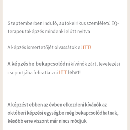
Szeptemberben induló, autokeirikus szemléletű EQ-
terapeutaképzés mindenki előtt nyitva
A képzés ismertetőjét olvassátok el
ITT!
képzésbe bekapcsolódni
A
kívánók zárt, levelezési
ITT
csoportjába feliratkozni
lehet!
A képzést ebben az évben elkezdeni kívánók az
októberi képzési egységbe még bekapcsolódhatnak,
később erre viszont már nincs módjuk.