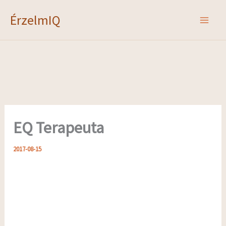
Skip
ÉrzelmIQ
to
content
EQ Terapeuta
2017-08-15