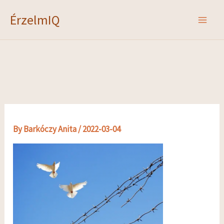
Skip
ÉrzelmIQ
to
content
By
Barkóczy Anita
/
2022-03-04