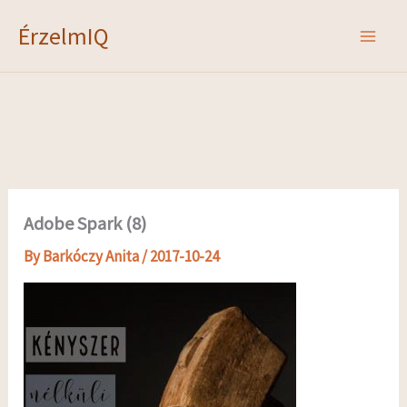
Skip
ÉrzelmIQ
to
content
Adobe Spark (8)
By
Barkóczy Anita
/
2017-10-24