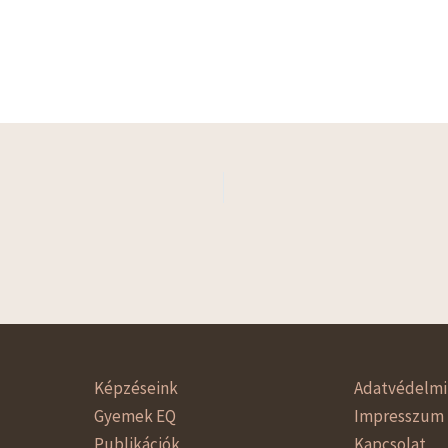
Képzéseink
Adatvédelmi 
Gyemek EQ
Impresszum
Publikációk
Kapcsolat