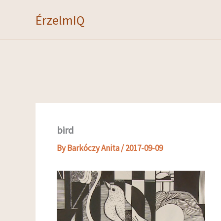
Skip
ÉrzelmIQ
to
content
bird
By
Barkóczy Anita
/
2017-09-09