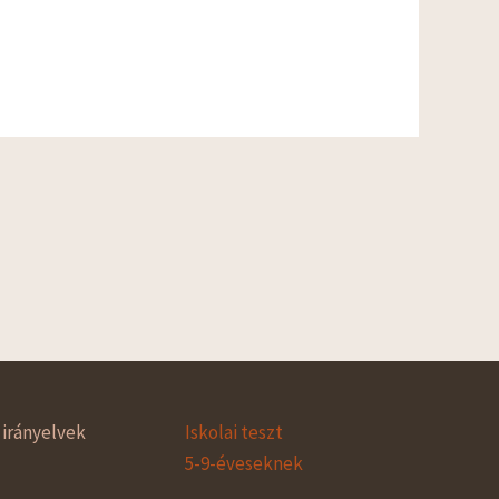
irányelvek
Iskolai teszt
5-9-éveseknek