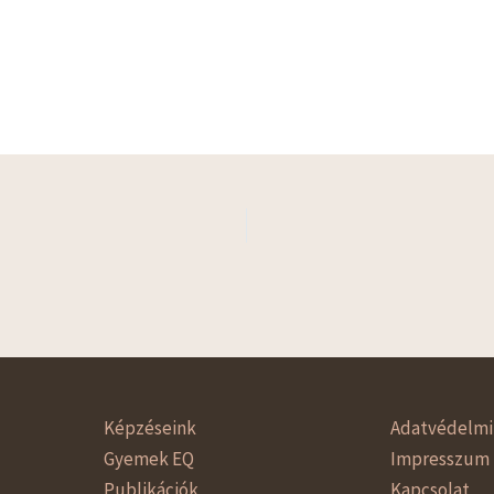
Képzéseink
Adatvédelmi 
Gyemek EQ
Impresszum
Publikációk
Kapcsolat