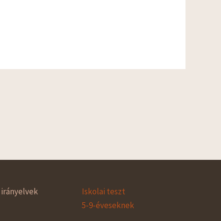
irányelvek
Iskolai teszt
5-9-éveseknek