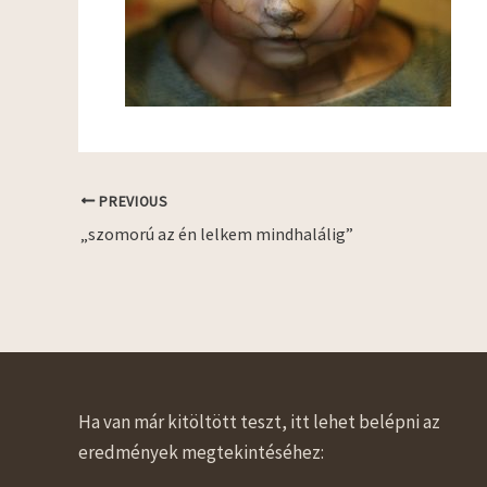
PREVIOUS
„szomorú az én lelkem mindhalálig”
Ha van már kitöltött teszt, itt lehet belépni az
eredmények megtekintéséhez: