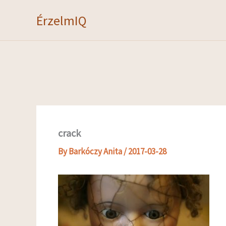
Skip
ÉrzelmIQ
to
content
crack
By
Barkóczy Anita
/
2017-03-28