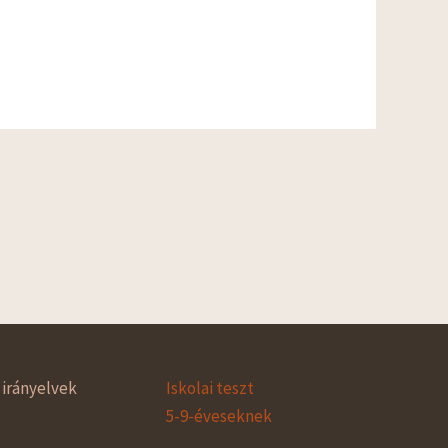
irányelvek
Iskolai teszt
5-9-éveseknek