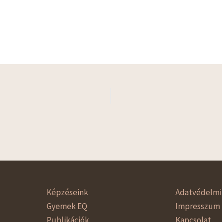
Képzéseink
Adatvédelmi 
Gyemek EQ
Impresszum
Publikációk
Kapcsolat