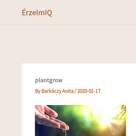
Skip
ÉrzelmIQ
to
content
plantgrow
By
Barkóczy Anita
/
2020-01-17