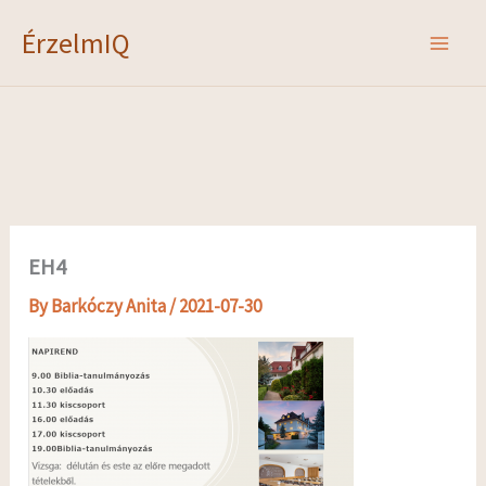
Skip
ÉrzelmIQ
to
content
EH4
By
Barkóczy Anita
/
2021-07-30