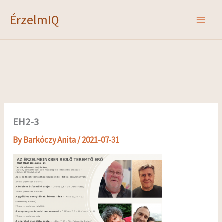
Skip
ÉrzelmIQ
to
content
EH2-3
By
Barkóczy Anita
/
2021-07-31