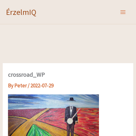
Skip
ÉrzelmIQ
to
content
crossroad_WP
By
Peter
/
2022-07-29