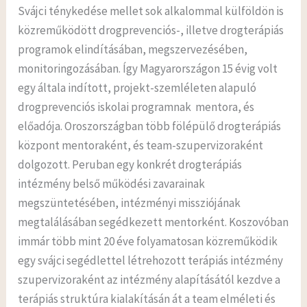
Svájci ténykedése mellet sok alkalommal külföldön is
közreműködött drogprevenciós-, illetve drogterápiás
programok elindításában, megszervezésében,
monitoringozásában. Így Magyarországon 15 évig volt
egy általa indított, projekt-szemléleten alapuló
drogprevenciós iskolai programnak mentora, és
előadója. Oroszországban több fölépülő drogterápiás
központ mentoraként, és team-szupervizoraként
dolgozott. Peruban egy konkrét drogterápiás
intézmény belső működési zavarainak
megszüntetésében, intézményi missziójának
megtalálásában segédkezett mentorként. Koszovóban
immár több mint 20 éve folyamatosan közreműködik
egy svájci segédlettel létrehozott terápiás intézmény
szupervizoraként az intézmény alapításától kezdve a
terápiás struktúra kialakításán át a team elméleti és