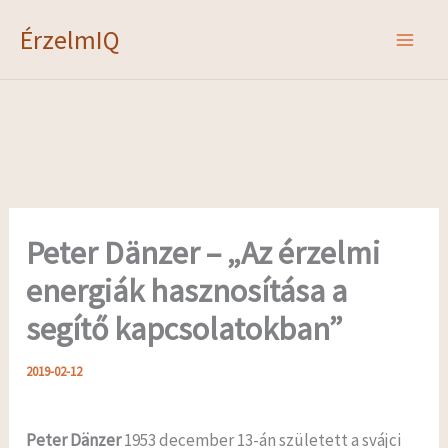
Skip
ÉrzelmIQ
to
content
Peter Dänzer – „Az érzelmi
energiák hasznosítása a
segítő kapcsolatokban”
2019-02-12
Peter Dänzer
1953 december 13-án született a svájci