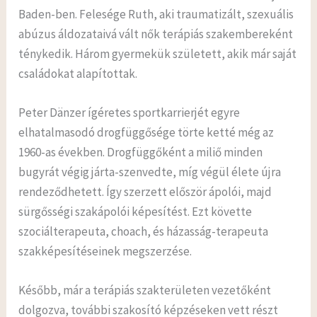
Baden-ben. Felesége Ruth, aki traumatizált, szexuális
abúzus áldozataivá vált nők terápiás szakembereként
ténykedik. Három gyermekük született, akik már saját
családokat alapítottak.
Peter Dänzer ígéretes sportkarrierjét egyre
elhatalmasodó drogfüggősége törte ketté még az
1960-as években. Drogfüggőként a miliő minden
bugyrát végig járta-szenvedte, míg végül élete újra
rendeződhetett. Így szerzett először ápolói, majd
sürgősségi szakápolói képesítést. Ezt követte
szociálterapeuta, choach, és házasság-terapeuta
szakképesítéseinek megszerzése.
Később, már a terápiás szakterületen vezetőként
dolgozva, további szakosító képzéseken vett részt