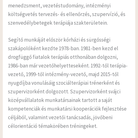
menedzsment, vezetéstudomány, intézményi
költségvetés tervezés- és ellenőrzés, szupervízió, és
szenvedélybetegek terápiája szakterületein.
Segítő munkáját először kórházi és sürgősségi
szakápolóként kezdte 1978-ban. 1981-ben kezd el
drogfüggő fiatalok terápiás otthonában dolgozni,
1986-ban már vezetőhelyetteseként. 1992-től terápia-
vezető, 1999-től intézmény-vezető, majd 2015-től
nyugdíjba vonulásáig szociálterápiai trénerként és
szupervizorként dolgozott. Szupervizorként svájci
középvállalatok munkatársainak tartott a saját
kompetenciák és munkatársi kooperációk fejlesztése
céljából, valamint vezetői tanácsadás, jövőbeni
célorientáció témakörében tréningeket.