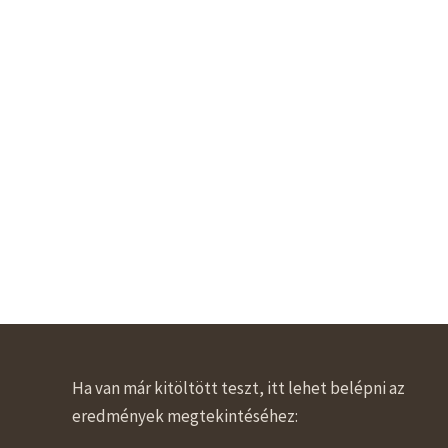
Ha van már kitöltött teszt, itt lehet belépni az
eredmények megtekintéséhez: