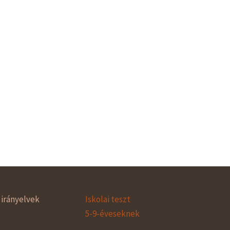
irányelvek
Iskolai teszt
5-9-éveseknek