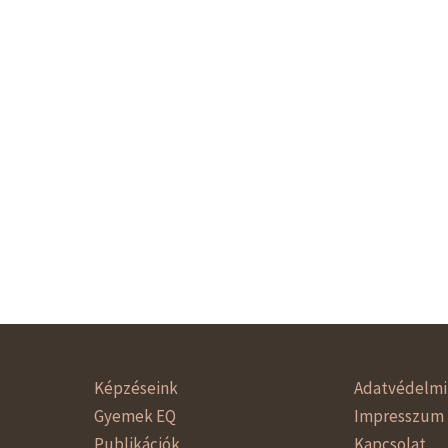
Képzéseink
Adatvédelmi 
Gyemek EQ
Impresszum
Publikációk
Kapcsolat