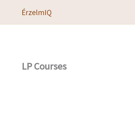
Skip
ÉrzelmIQ
to
content
LP Courses