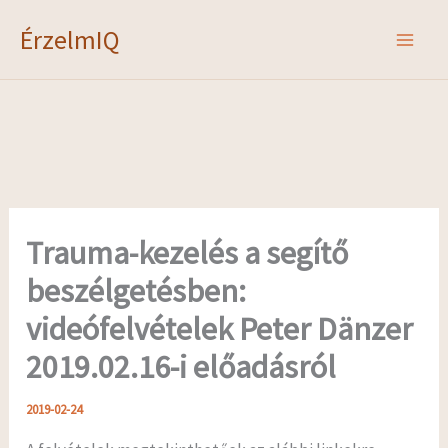
Skip
ÉrzelmIQ
to
content
Trauma-kezelés a segítő
beszélgetésben:
videófelvételek Peter Dänzer
2019.02.16-i előadásról
2019-02-24