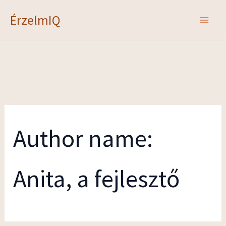
Skip
ÉrzelmIQ
to
content
Author name:
Anita, a fejlesztő