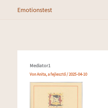
Zum
Emotionstest
Inhalt
springen
Mediator1
Von
Anita, a fejlesztő
/
2025-04-10