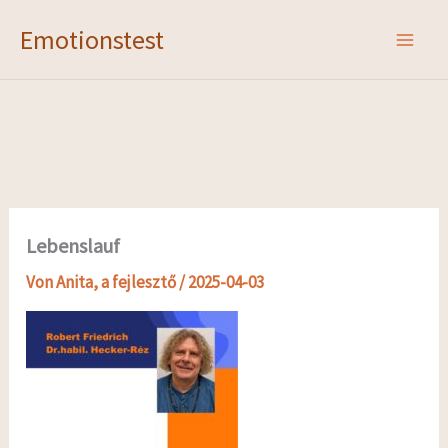
Zum
Emotionstest
Inhalt
springen
Lebenslauf
Von
Anita, a fejlesztő
/
2025-04-03