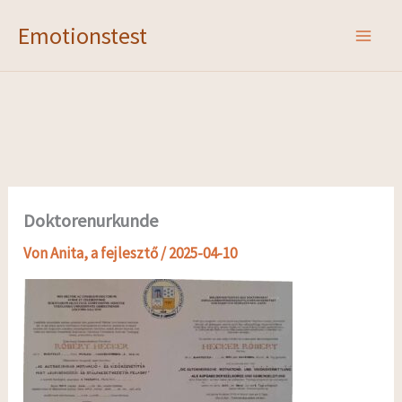
Zum
Emotionstest
Inhalt
springen
Doktorenurkunde
Von
Anita, a fejlesztő
/
2025-04-10