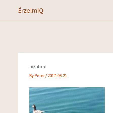
Skip
ÉrzelmIQ
to
content
bizalom
By
Peter
/
2017-06-21