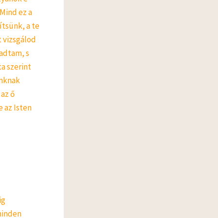
Mind ez a
tsünk, a te
t vizsgálod
 adtam, s
a szerint
inknak
 az ő
 az Isten
ig
minden