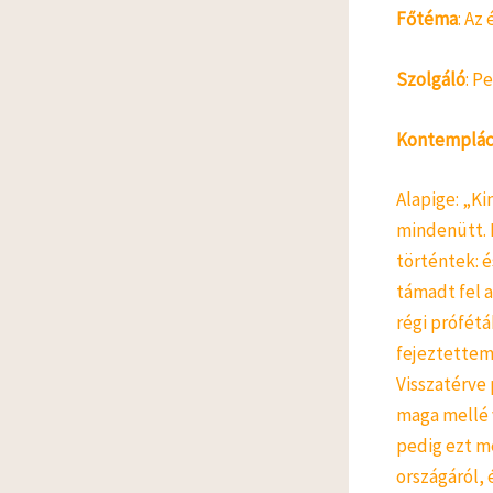
Főtéma
: Az
Szolgáló
: P
Kontempláció
Alapige: „Ki
mindenütt. 
történtek: 
támadt fel a
régi prófét
fejeztettem 
Visszatérve
maga mellé 
pedig ezt m
országáról,