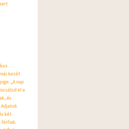
bert
ikus
ymás kezét
pige: „A nap
ocsátsd el a
ak, és
: Adjatok
és két
férfiak.