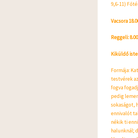
9,6-11) Főt
Vacsora 18.0
Reggeli: 8.00
Kiküldő iste
Formája: Kat
testvérek az
fogva fogadj
pedig lemen
sokaságot, 
ennivalót ta
nékik ti enn
halunknál; d