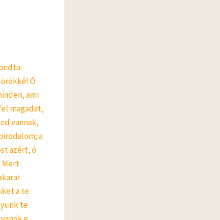
ondta:
 örökké! Ó
minden, ami
 fel magadat,
led vannak,
birodalom; a
t azért, ó
; Mert
akarat
iket a te
gyunk te
olyanok e