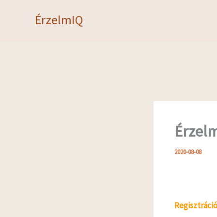
Skip
ÉrzelmIQ
to
content
Érzelm
2020-08-08
Regisztráció