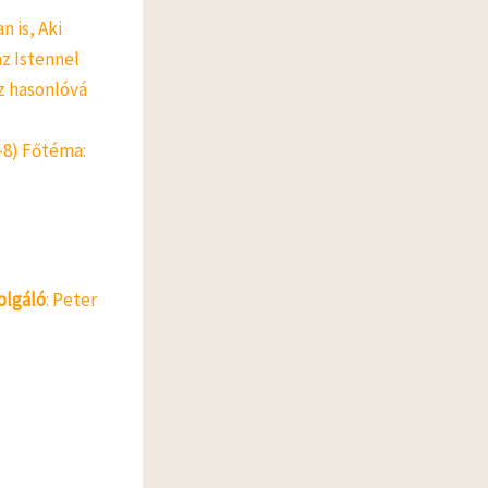
n is, Aki
z Istennel
z hasonlóvá
-8) Főtéma:
olgáló
: Peter