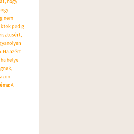
at, hogy
hogy
eg nem
éktek pedig
risztusért,
Ugyanolyan
. Ha azért
 ha helye
égnek,
nazon
téma
: A