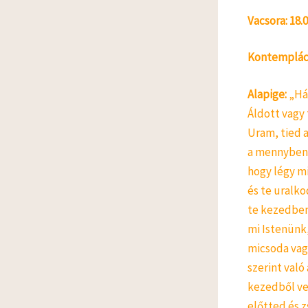
Vacsora: 18.
Kontempláci
Alapige
:
„Hál
Áldott vagy 
Uram, tied 
a mennyben é
hogy légy m
és te uralk
te kezedben
mi Istenünk,
micsoda vag
szerint való
kezedből ve
előtted és z