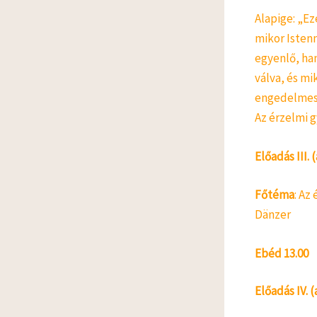
Alapige: „Ez
mikor Isten
egyenlő, ha
válva, és mi
engedelmeske
Az érzelmi 
Előadás III. 
Főtéma
: Az
Dänzer
Ebéd 13.00
Előadás IV. (