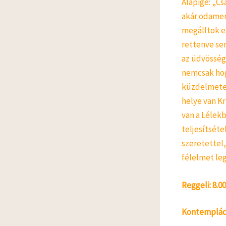
Alapige: „C
akár odamenv
megálltok e
rettenve se
az üdvösségé
nemcsak hog
küzdelmetek
helye van Kr
van a Lélek
teljesítsét
szeretettel,
félelmet le
Reggeli: 8.00
Kontempláció