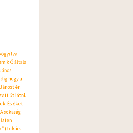
yógyítva
mik Ő általa
 János
edig hogy a
 Jánost én
ett őt látni.
ek. És őket
 A sokaság
 Isten
.” (Lukács