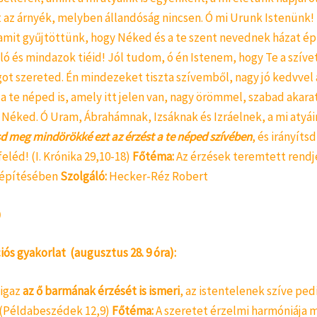
 az árnyék, melyben állandóság nincsen. Ó mi Urunk Istenünk! 
amit gyűjtöttünk, hogy Néked és a te szent nevednek házat épí
ó és mindazok tiéid! Jól tudom, ó én Istenem, hogy Te a szíve
got szereted. Én mindezeket tiszta szívemből, nagy jó kedvvel
a te néped is, amely itt jelen van, nagy örömmel, szabad akarat
 Néked. Ó Uram, Ábrahámnak, Izsáknak és Izráelnek, a mi atyá
sd meg mindörökké ezt az érzést a te néped szívében
, és irányítsd
feléd! (I. Krónika 29,10-18)
Főtéma:
Az érzések teremtett rendje
 építésében
Szolgáló:
Hecker-Réz Robert
ós gyakorlat
(augusztus 28. 9 óra):
igaz
az ő barmának érzését is ismeri
, az istentelenek szíve ped
 (Példabeszédek 12,9)
Főtéma:
A szeretet érzelmi harmóniája 