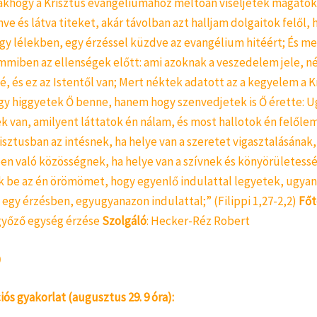
sakhogy a Krisztus evangéliumához méltóan viseljétek magatok
e és látva titeket, akár távolban azt halljam dolgaitok felől, 
gy lélekben, egy érzéssel küzdve az evangélium hitéért; És m
mmiben az ellenségek előtt: ami azoknak a veszedelem jele, n
, és ez az Istentől van; Mert néktek adatott az a kegyelem a K
y higgyetek Ő benne, hanem hogy szenvedjetek is Ő érette: 
 van, amilyent láttatok én nálam, és most hallotok én felőlem
isztusban az intésnek, ha helye van a szeretet vigasztalásának,
ben való közösségnek, ha helye van a szívnek és könyörületess
ek be az én örömömet, hogy egyenlő indulattal legyetek, ugya
 egy érzésben, egyugyanazon indulattal;” (Filippi 1,27-2,2)
Fő
győző egység érzése
Szolgáló
: Hecker-Réz Robert
s gyakorlat (augusztus 29. 9 óra):