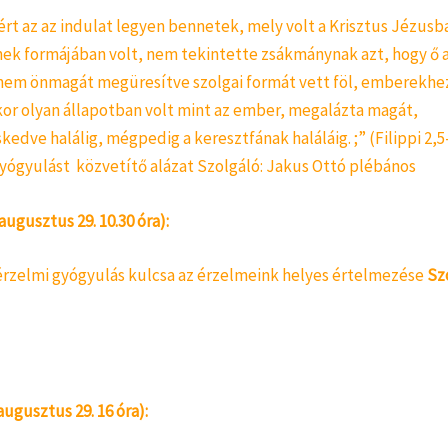
ért az az indulat legyen bennetek, mely volt a Krisztus Jézusba
nek formájában volt, nem tekintette zsákmánynak azt, hogy ő a
nem önmagát megüresítve szolgai formát vett föl, emberekhe
kor olyan állapotban volt mint az ember, megalázta magát,
dve halálig, mégpedig a keresztfának haláláig. ;” (Filippi 2,5
gyógyulást közvetítő alázat Szolgáló: Jakus Ottó plébános
(augusztus 29. 10.30 óra):
 érzelmi gyógyulás kulcsa az érzelmeink helyes értelmezése
Sz
augusztus 29. 16 óra):