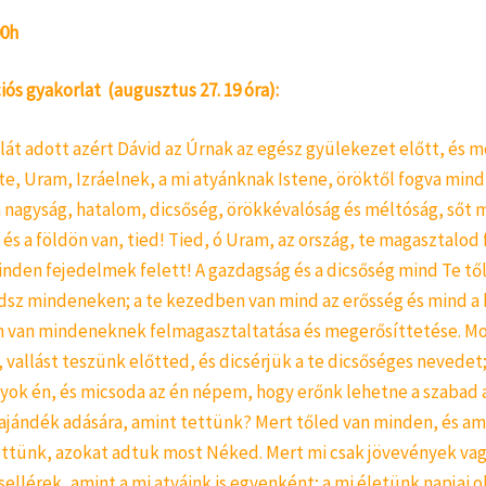
00h
ós gyakorlat
(augusztus 27. 19 óra):
át adott azért Dávid az Úrnak az egész gyülekezet előtt, és m
te, Uram, Izráelnek, a mi atyánknak Istene, öröktől fogva mind
a nagyság, hatalom, dicsőség, örökkévalóság és méltóság, sőt 
s a földön van, tied! Tied, ó Uram, az ország, te magasztalod
inden fejedelmek felett! A gazdagság és a dicsőség mind Te tő
odsz mindeneken; a te kezedben van mind az erősség és mind a 
 van mindeneknek felmagasztaltatása és megerősíttetése. Mos
 vallást teszünk előtted, és dicsérjük a te dicsőséges nevedet
yok én, és micsoda az én népem, hogy erőnk lehetne a szabad 
 ajándék adására, amint tettünk? Mert tőled van minden, és am
ttünk, azokat adtuk most Néked. Mert mi csak jövevények va
sellérek, amint a mi atyáink is egyenként; a mi életünk napjai 