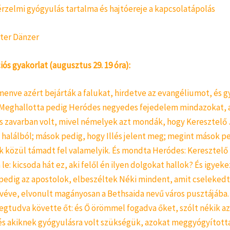
 érzelmi gyógyulás tartalma és hajtóereje a kapcsolatápolás
eter Dänzer
s gyakorlat (augusztus 29. 19 óra):
menve azért bejárták a falukat, hirdetve az evangéliumot, és g
Meghallotta pedig Heródes negyedes fejedelem mindazokat, a
és zavarban volt, mivel némelyek azt mondák, hogy Keresztelő
 halálból; mások pedig, hogy Illés jelent meg; megint mások p
ák közül támadt fel valamelyik. És mondta Heródes: Keresztelő
le: kicsoda hát ez, aki felől én ilyen dolgokat hallok? És igyekez
 pedig az apostolok, elbeszéltek Néki mindent, amit cselekedt
véve, elvonult magányosan a Bethsaida nevű város pusztájába.
egtudva követte őt: és Ő örömmel fogadva őket, szólt nékik az
 és akiknek gyógyulásra volt szükségük, azokat meggyógyította