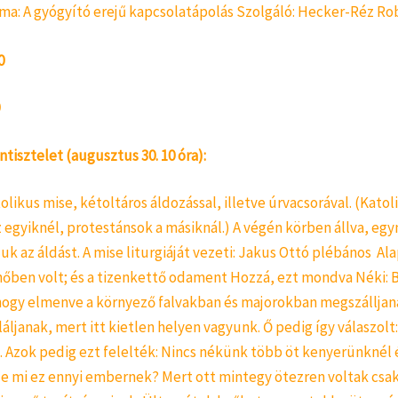
éma: A gyógyító erejű kapcsolatápolás Szolgáló: Hecker-Réz Ro
0
ntisztelet (augusztus 30. 10 óra):
olikus mise, kétoltáros áldozással, illetve úrvacsorával. (Katol
 egyiknél, protestánsok a másiknál.) A végén körben állva, eg
uk az áldást. A mise liturgiáját vezeti: Jakus Ottó plébános Ala
őben volt; és a tizenkettő odament Hozzá, ezt mondva Néki: B
hogy elmenve a környező falvakban és majorokban megszálljan
láljanak, mert itt kietlen helyen vagyunk. Ő pedig így válaszolt
i. Azok pedig ezt felelték: Nincs nékünk több öt kenyerünknél 
e mi ez ennyi embernek? Mert ott mintegy ötezren voltak csak 