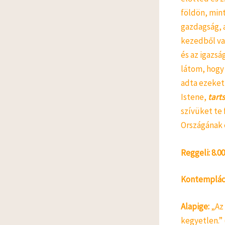
földön, mint
gazdagság, 
kezedből val
és az igazsá
látom, hogy 
adta ezeket
Istene,
tart
szívüket te 
Országának
Reggeli: 8.00
Kontempláci
Alapige:
„Az 
kegyetlen.”