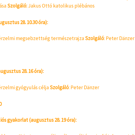
rása
Szolgáló:
Jakus Ottó katolikus plébános
ugusztus 28. 10.30 óra):
 érzelmi megsebzettség természetrajza
Szolgáló
: Peter Dänzer
augusztus 28. 16 óra):
 érzelmi gyógyulás célja
Szolgáló
: Peter Dänzer
0
s gyakorlat (augusztus 28. 19 óra):