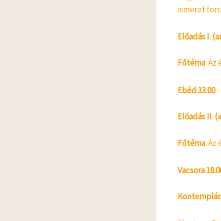
ismeret for
Előadás I. (a
Főtéma
: Az
Ebéd 13.00
Előadás II. (
Főtéma
: Az
Vacsora 18.0
Kontempláció