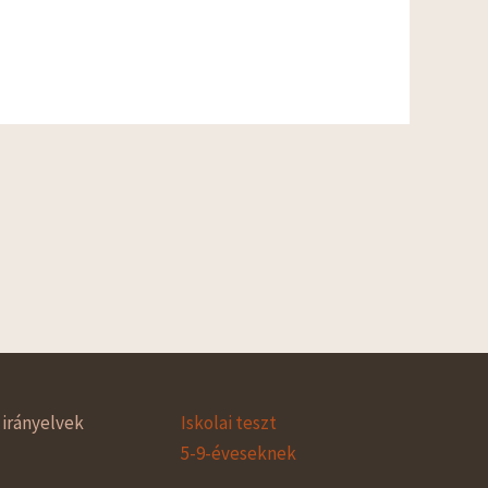
irányelvek
Iskolai teszt
5-9-éveseknek