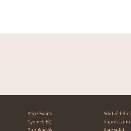
Képzéseink
Adatvédelmi 
Gyemek EQ
Impresszum
Publikációk
Kapcsolat