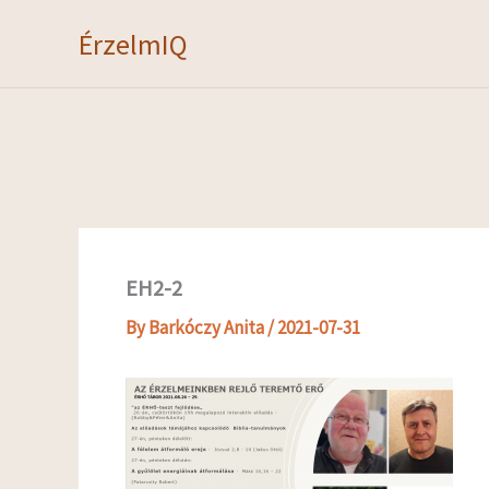
Skip
ÉrzelmIQ
to
content
EH2-2
By
Barkóczy Anita
/
2021-07-31