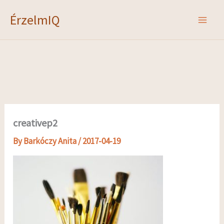
Skip
ÉrzelmIQ
to
content
creativep2
By
Barkóczy Anita
/
2017-04-19