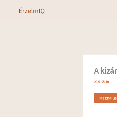
Skip
ÉrzelmIQ
to
content
A kizá
2021-05-10
Meghallga