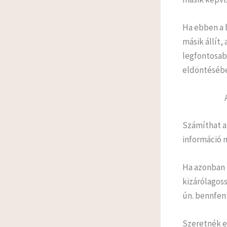
Ha ebben a b
másik állít,
legfontosab
eldöntésébe
Számíthat a
információ 
Ha azonban 
kizárólagoss
ún. bennfent
Szeretnék e