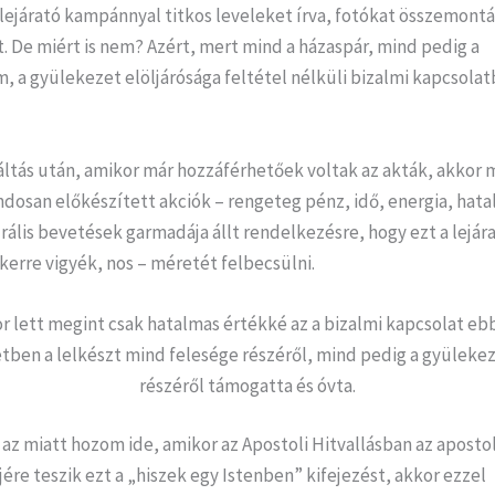
lejárató kampánnyal titkos leveleket írva, fotókat összemontá
. De miért is nem? Azért, mert mind a házaspár, mind pedig a
, a gyülekezet elöljárósága feltétel nélküli bizalmi kapcsolat
áltás után, amikor már hozzáférhetőek voltak az akták, akkor 
dosan előkészített akciók – rengeteg pénz, idő, energia, hat
rális bevetések garmadája állt rendelkezésre, hogy ezt a lejár
erre vigyék, nos – méretét felbecsülni.
r lett megint csak hatalmas értékké az a bizalmi kapcsolat eb
tben a lelkészt mind felesége részéről, mind pedig a gyülekez
részéről támogatta és óvta.
 az miatt hozom ide, amikor az Apostoli Hitvallásban az aposto
jére teszik ezt a „hiszek egy Istenben” kifejezést, akkor ezzel