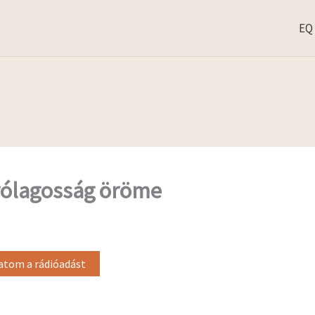
EQ
rólagosság öröme
tom a rádióadást