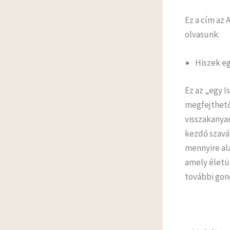
Ez a cím az 
olvasunk:
Hiszek e
Ez az „egy 
megfejthető
visszakanyar
kezdő szavá
mennyire al
amely életü
további gon