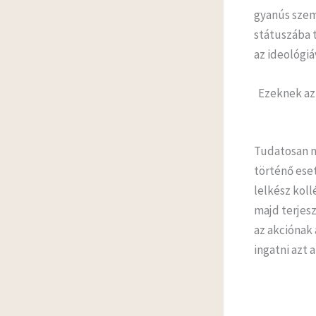
gyanús szem
státuszába t
az ideológiá
Ezeknek az 
Tudatosan n
történő eset
lelkész koll
majd terjesz
az akciónak 
ingatni azt 