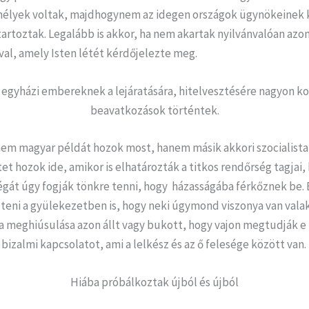
élyek voltak, majdhogynem az idegen országok ügynökeinek 
artoztak. Legalább is akkor, ha nem akartak nyilvánvalóan azon
val, amely Isten létét kérdőjelezte meg.
egyházi embereknek a lejáratására, hitelvesztésére nagyon k
beavatkozások történtek.
em magyar példát hozok most, hanem másik akkori szocialista
et hozok ide, amikor is elhatározták a titkos rendőrség tagjai, 
égát úgy fogják tönkre tenni, hogy házasságába férkőznek be. 
teni a gyülekezetben is, hogy neki úgymond viszonya van valak
a meghiúsulása azon állt vagy bukott, hogy vajon megtudják e 
a bizalmi kapcsolatot, ami a lelkész és az ő felesége között van.
Hiába próbálkoztak újból és újból