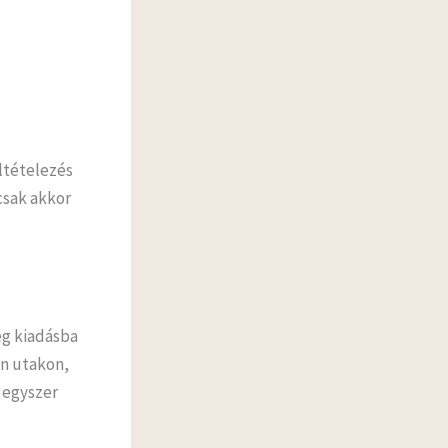
ltételezés
csak akkor
ég kiadásba
an utakon,
 egyszer