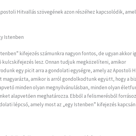
Apostoli Hitvallás szövegének azon részéhez kapcsolódik, amel
gy Istenben
Istenben” kifejezés számunkra nagyon fontos, de ugyan akkor 
 kulcskifejezés lesz. Onnan tudjuk megközelíteni, amikor
odunk egy picit arra a gondolati egységre, amely az Apostoli H
t magyarázta, amikor is arról gondolkodtunk együtt, hogy a b
apvető minden olyan megnyilvánulásban, minden olyan életfu
nket alapvetően meghatározza. Ebből a felismerésből forrásozi
dolati lépcső, amely most az „egy Istenben” kifejezés kapcsán