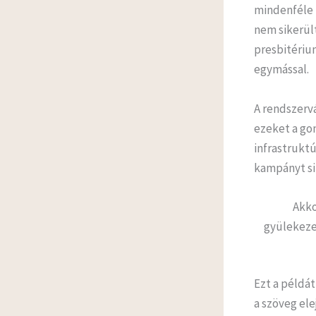
mindenféle 
nem sikerült
presbitérium
egymással.
A rendszerv
ezeket a gon
infrastruktú
kampányt sik
Akko
gyülekeze
Ezt a példát
a szöveg ele