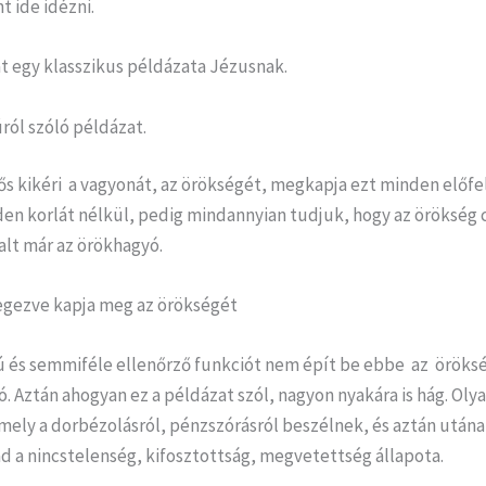
 ide idézni.
t egy klasszikus példázata Jézusnak.
úról szóló példázat.
ős kikéri a vagyonát, az örökségét, megkapja ezt minden előfe
den korlát nélkül, pedig mindannyian tudjuk, hogy az örökség 
alt már az örökhagyó.
egezve kapja meg az örökségét
iú és semmiféle ellenőrző funkciót nem épít be ebbe az öröks
. Aztán ahogyan ez a példázat szól, nagyon nyakára is hág. Oly
ely a dorbézolásról, pénzszórásról beszélnek, és aztán utána
d a nincstelenség, kifosztottság, megvetettség állapota.