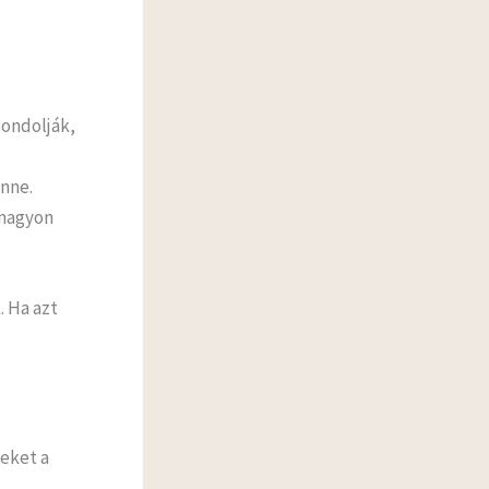
gondolják,
enne.
 nagyon
. Ha azt
yeket a