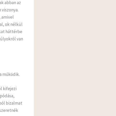
ak abban az
 viszonya.
, amivel
l, ok nélkül
kat háttérbe
súlyokról van
za működik.
 kifejezi
apódása,
jból bizalmat
 szeretnék