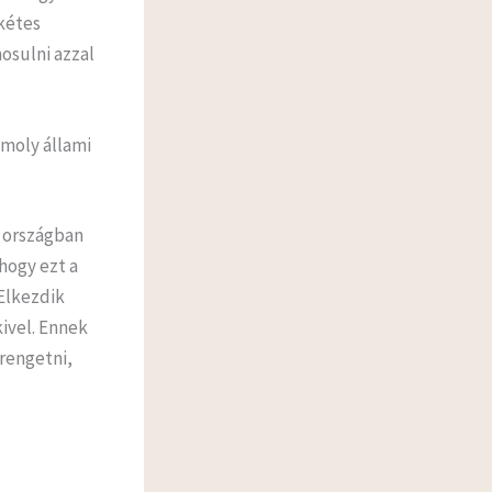
kétes
osulni azzal
omoly állami
 országban
hogy ezt a
Elkezdik
ivel. Ennek
rengetni,