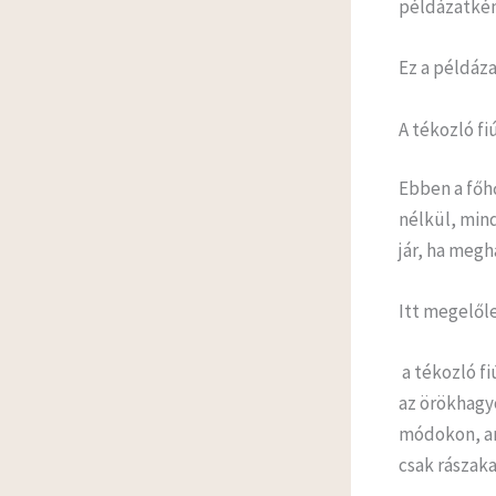
példázatként
Ez a példáza
A tékozló fi
Ebben a főh
nélkül, min
jár, ha megh
Itt megelől
a tékozló f
az örökhagyó
módokon, am
csak rászaka