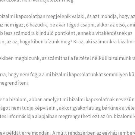
izalmi kapcsolatban megjelenik valaki, és azt mondja, hogy az
 az nem igaz, ő hazudik, be akar téged csapni, akkor az első, ami
b lesz számodra kiinduló pontként, ennek a vitakérdésnek az
n, az az, hogy kiben bízunk meg? Ki az, aki számunkra bizalmi
Akiben megbízunk, az számíthat a feltétel nélküli bizalmunkra
rra, hogy nem fogja a mi bizalmi kapcsolatunkat semmilyen kü
megrendíteni.
ez a bizalom, abban amelyet mi bizalmi kapcsolatnak nevezünk,
ágot nem tudja képviselni, akkor gyakorlatilag bárkinek a vél
es információja alapjaiban megrengetheti ezt az ún. bizalomi 
gy példát erre mondani. A múlt rendszerben az egyházi embe