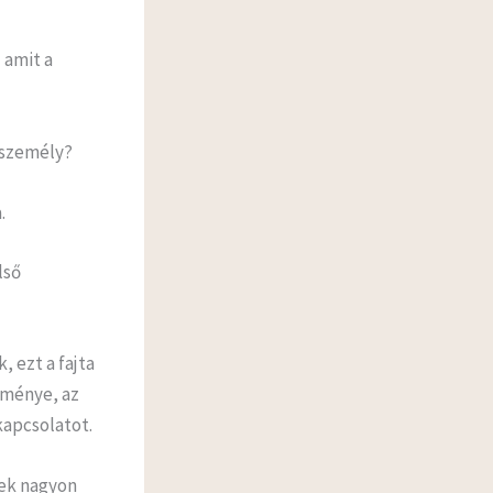
 amit a
 személy?
.
lső
 ezt a fajta
eménye, az
kapcsolatot.
rek nagyon