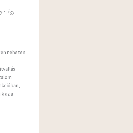
yet így
igen nehezen
itvallás
izalom
nkcióban,
k az a