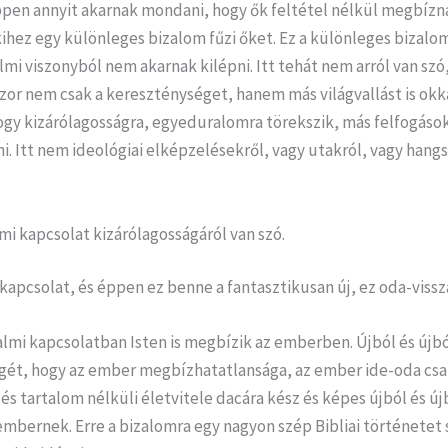
pen annyit akarnak mondani, hogy ők feltétel nélkül megbízn
ihez egy különleges bizalom fűzi őket. Ez a különleges bizalom
lmi viszonyból nem akarnak kilépni. Itt tehát nem arról van szó
or nem csak a kereszténységet, hanem más világvallást is okka
ogy kizárólagosságra, egyeduralomra törekszik, más felfogáso
ni. Itt nem ideológiai elképzelésekről, vagy utakról, vagy hang
lmi kapcsolat kizárólagosságáról van szó.
 kapcsolat, és éppen ez benne a fantasztikusan új, ez oda-viss
lmi kapcsolatban Isten is megbízik az emberben. Újból és újból
égét, hogy az ember megbízhatatlansága, az ember ide-oda cs
 és tartalom nélküli életvitele dacára kész és képes újból és ú
embernek. Erre a bizalomra egy nagyon szép Bibliai történetet