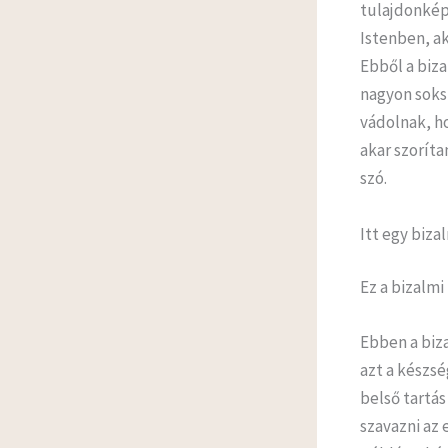
tulajdonkép
Istenben, ak
Ebből a biza
nagyon soksz
vádolnak, h
akar szoríta
szó.
Itt egy biza
Ez a bizalmi
Ebben a biza
azt a készs
belső tartás
szavazni az 