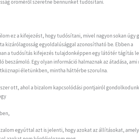
osság öröméről szeretne bennünket tudósítani.
lom ez a kifejezést, hogy tudósítani, mivel nagyon sokan úgy 
jta kizárólagosság egyoldalúsággal azonosítható be. Ebben a
n a tudósítás kifejezés tulajdonképpen egy látótér tágítás l
aló beszámoló. Egy olyan információ halmaznak az átadása, ami
étköznapi életünkben, mintha háttérbe szorulna.
zer ott, ahol a bizalom kapcsolódási pontjairól gondolkodunk
ogy
iben,
izalom egyúttal azt is jelenti, hogy azokat az állításokat, amel
sel azokat nem kérdőjelezem meg.