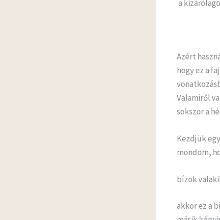
a kizárólag
Azért haszná
hogy ez a fa
vonatkozásba
Valamiről v
sokszor a h
Kezdjük egys
mondom, h
bízok valak
akkor ez a b
másik képvi