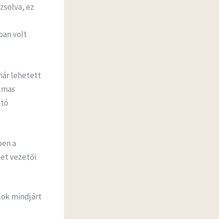
zsolva, ez
ban volt
már lehetett
almas
ató
ben a
et vezetői
lok mindjárt